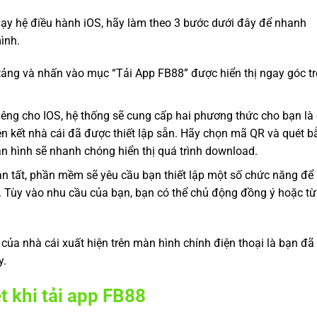
hạy hệ điều hành iOS, hãy làm theo 3 bước dưới đây để nhanh
ình.
 tảng và nhấn vào mục “Tải App FB88” được hiển thị ngay góc t
riêng cho IOS, hệ thống sẽ cung cấp hai phương thức cho bạn là 
n kết nhà cái đã được thiết lập sẵn. Hãy chọn mã QR và quét b
àn hình sẽ nhanh chóng hiển thị quá trình download.
àn tất, phần mềm sẽ yêu cầu bạn thiết lập một số chức năng để
Tùy vào nhu cầu của bạn, bạn có thể chủ động đồng ý hoặc từ
của nhà cái xuất hiện trên màn hình chính điện thoại là bạn đã
y.
t khi tải app FB88