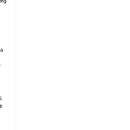
ường
mà
à
S.
ập