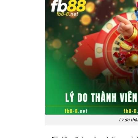
Lý do thà