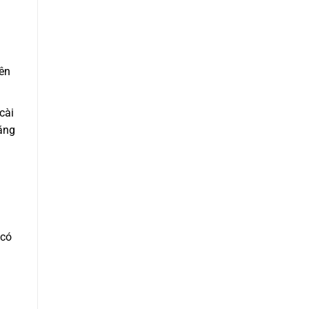
rên
cài
ằng
 có