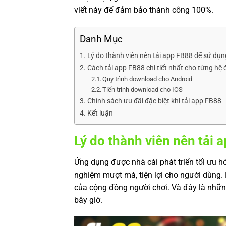
viết này để đảm bảo thành công 100%.
Danh Mục
Lý do thành viên nên tải app FB88 để sử dụn
Cách tải app FB88 chi tiết nhất cho từng hệ
Quy trình download cho Android
Tiến trình download cho IOS
Chính sách ưu đãi đặc biệt khi tải app FB88
Kết luận
Lý do thành viên nên tải
Ứng dụng được nhà cái phát triển tối ưu h
nghiệm mượt mà, tiện lợi cho người dùng.
của cộng đồng người chơi. Và đây là những
bây giờ.