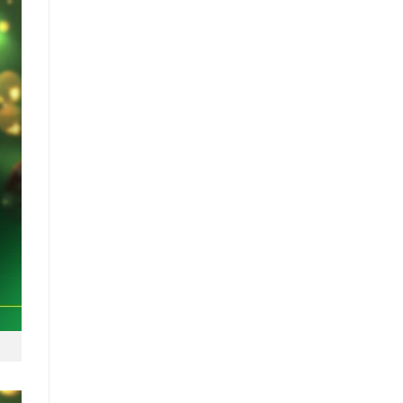
Giúp
Các
Bạn
Con
Thắng
Số
Lớn
Tại
FB88