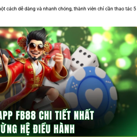
 một cách dễ dàng và nhanh chóng, thành viên chỉ cần thao tác 5