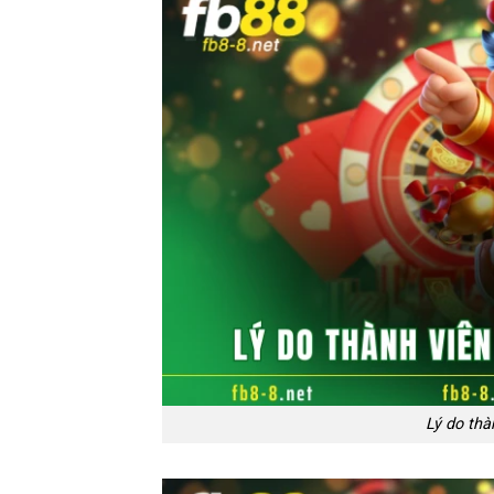
Lý do thà