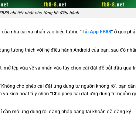
FB88 chi tiết nhất cho từng hệ điều hành
ủ của nhà cái và nhấn vào biểu tượng “
Tải App FB88
” ở góc phả
dụng tương thích với hệ điều hành Android của bạn, sau đó nhấ
t, mở tệp vừa về và nhấn vào tùy chọn cài đặt để bắt đầu quá tr
Không cho phép cài đặt ứng dụng từ nguồn không rõ”, bạn cần
ình và kích hoạt tùy chọn “Cho phép cài đặt ứng dụng từ nguồn g
chỉ cần mở ứng dụng rồi đăng nhập bằng tài khoản đã đăng ký