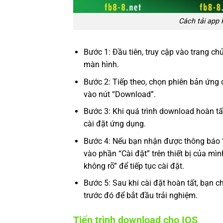
Cách tải app 
Bước 1: Đầu tiên, truy cập vào trang ch
màn hình.
Bước 2: Tiếp theo, chọn phiên bản ứng 
vào nút “Download”.
Bước 3: Khi quá trình download hoàn tấ
cài đặt ứng dụng.
Bước 4: Nếu bạn nhận được thông báo “
vào phần “Cài đặt” trên thiết bị của m
không rõ” để tiếp tục cài đặt.
Bước 5: Sau khi cài đặt hoàn tất, bạn 
trước đó để bắt đầu trải nghiệm.
Tiến trình download cho IOS